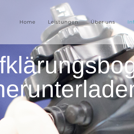
Home
Leistungen
Über uns
In
fklärungsbo
herunterlade