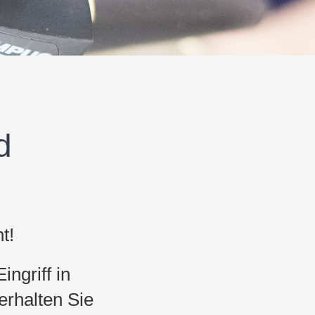
d
t!
ngriff in
erhalten Sie